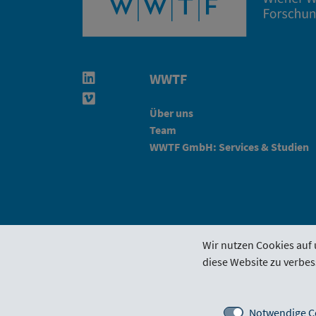
WWTF
Linkedin in neuem Fenster öffnen
Vimeo in neuem Fenster öffnen
Über uns
Team
WWTF GmbH: Services & Studien
Wir nutzen Cookies auf 
diese Website zu verbes
Förderrichtlinie
Funding Por
Notwendige C