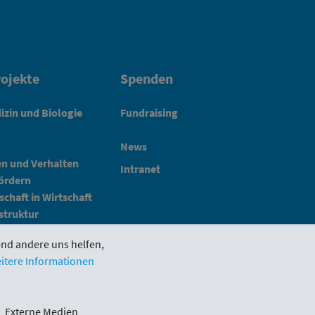
ojekte
Spenden
izin und Biologie
Fundraising
News
en und Verhalten
Intranet
fördern
schaft in Wirtschaft
struktur
end andere uns helfen,
itere Informationen
Impressum
Schlickgasse 3/12
Externe Medien