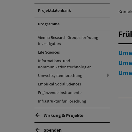
Projektdatenbank
Kontak
Programme
Frü
Vienna Research Groups for Young
Investigators
Umwe
Life Sciences
Informations- und
Umwe
Kommunikationstechnologien
Umwe
(Aktiv)
Umweltsystemforschung
Empirical Social Sciences
Ergänzende Instrumente
Infrastruktur für Forschung
Wirkung & Projekte
Spenden