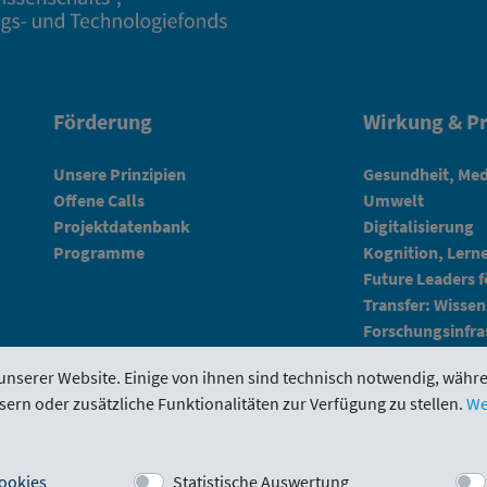
Förderung
Wirkung & Pr
Unsere Prinzipien
Gesundheit, Med
Offene Calls
Umwelt
Projektdatenbank
Digitalisierung
Programme
Kognition, Lern
Future Leaders 
Transfer: Wissen
Forschungsinfra
unserer Website. Einige von ihnen sind technisch notwendig, währ
sern oder zusätzliche Funktionalitäten zur Verfügung zu stellen.
We
tal
Evaluierungen
Downloads
Kontakt
ookies
Statistische Auswertung