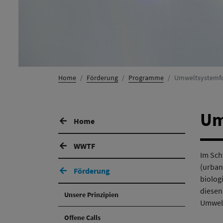
Home
Förderung
Programme
Umweltsystemf
Um
Home
WWTF
Im Sch
(urban
Förderung
biolog
diesen
Unsere Prinzipien
Umwelt
Offene Calls