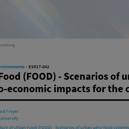
(Aktiv)
Umweltsystemforschung
(Aktiv)
orschung
Environments
–
ESR17-042
Food (FOOD) - Scenarios of 
o-economic impacts for the 
rd Freyer
niversity
ture of Urban Food (FOOD) - Scenarios of urban agro-food systems 