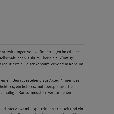
 die Auswirkungen von Veränderungen im Wiener
llschaftlichen Diskurs über die zukünftige
m reduzierte n Fleischkonsum, erhöhtem Konsum
it einem Beirat bestehend aus Akteur*innen des
chte es, ein tieferes, multiperspektivisches
 nachhaltiger Konsummustern verbundenen
nd Interviews mit Expert*innen ermittelt und ein