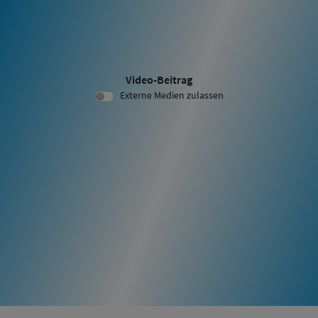
Video-Beitrag
Video ID 2104:
Externe Medien zulassen