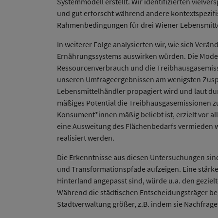
Systemmodell erstellt. Wir identifizierten vielv
und gut erforscht während andere kontextspezif
Rahmenbedingungen für drei Wiener Lebensmitteli
In weiterer Folge analysierten wir, wie sich V
Ernährungssystems auswirken würden. Die Modell
Ressourcenverbrauch und die Treibhausgasemissi
unseren Umfrageergebnissen am wenigsten Zuspru
Lebensmittelhändler propagiert wird und laut d
mäßiges Potential die Treibhausgasemissionen zu
Konsument*innen mäßig beliebt ist, erzielt vor a
eine Ausweitung des Flächenbedarfs vermieden we
realisiert werden.
Die Erkenntnisse aus diesen Untersuchungen sind
und Transformationspfade aufzeigen. Eine stärk
Hinterland angepasst sind, würde u.a. den geziel
Während die städtischen Entscheidungsträger be
Stadtverwaltung größer, z.B. indem sie Nachfra