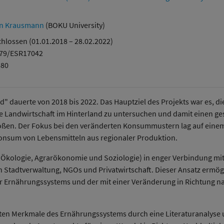
in Krausmann
(BOKU University)
hlossen (01.01.2018 – 28.02.2022)
379/ESR17042
580
" dauerte von 2018 bis 2022. Das Hauptziel des Projekts war es,
andwirtschaft im Hinterland zu untersuchen und damit einen gese
ßen. Der Fokus bei den veränderten Konsummustern lag auf eine
onsum von Lebensmitteln aus regionaler Produktion.
ale Ökologie, Agrarökonomie und Soziologie) in enger Verbindung m
 Stadtverwaltung, NGOs und Privatwirtschaft. Dieser Ansatz ermögli
er Ernährungssystems und der mit einer Veränderung in Richtung
sten Merkmale des Ernährungssystems durch eine Literaturanalyse u