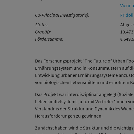
Vienna
Co-Principal Investigator(s):
Fridol
Status:
Abgesc
GrantID:
10.47
Fördersumme:
€ 649.
Das Forschungsprojekt "The Future of Urban Food
Ernährungssystem und in Konsummustern auf die L
Entwicklung urbaner Ernährungssysteme anzusto
von biologischen Lebensmitteln und erhöhtem K
Das Projekt war interdisziplinär angelegt (Sozi
Lebensmittelsystems, u.a. mit Vertreter*innen von
Verständnis der Struktur und Dynamik des Wien
Herausforderungen zu gewinnen.
Zunächst haben wir die Struktur und die wichtig