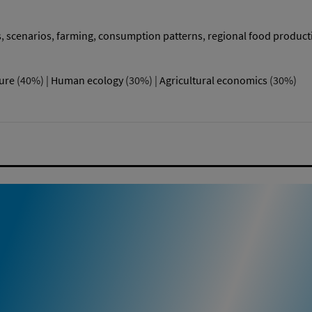
s
,
scenarios
,
farming
,
consumption patterns
,
regional food product
ture
(40%) |
Human ecology
(30%) |
Agricultural economics
(30%)