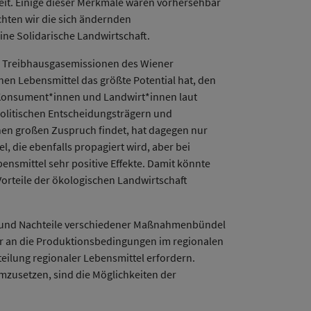
keit. Einige dieser Merkmale waren vorhersehbar
hten wir die sich ändernden
ine Solidarische Landwirtschaft.
nd Treibhausgasemissionen des Wiener
n Lebensmittel das größte Potential hat, den
 Konsument*innen und Landwirt*innen laut
olitischen Entscheidungsträgern und
en großen Zuspruch findet, hat dagegen nur
 die ebenfalls propagiert wird, aber bei
ensmittel sehr positive Effekte. Damit könnte
orteile der ökologischen Landwirtschaft
r - und Nachteile verschiedener Maßnahmenbündel
er an die Produktionsbedingungen im regionalen
teilung regionaler Lebensmittel erfordern.
zusetzen, sind die Möglichkeiten der