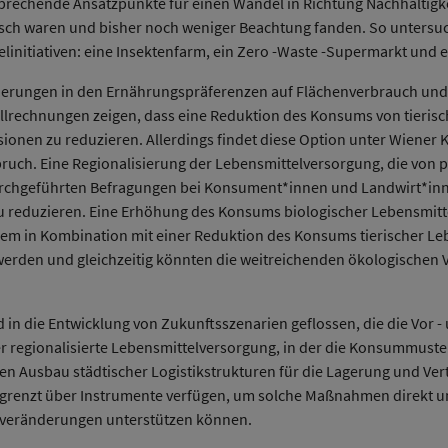
ersprechende Ansatzpunkte für einen Wandel in Richtung Nachhaltig
isch waren und bisher noch weniger Beachtung fanden. So untersuc
nitiativen: eine Insektenfarm, ein Zero -Waste -Supermarkt und e
eränderungen in den Ernährungspräferenzen auf Flächenverbrauch u
rechnungen zeigen, dass eine Reduktion des Konsums von tierische
onen zu reduzieren. Allerdings findet diese Option unter Wiener
ch. Eine Regionalisierung der Lebensmittelversorgung, die von p
urchgeführten Befragungen bei Konsument*innen und Landwirt*inn
 reduzieren. Eine Erhöhung des Konsums biologischer Lebensmittel,
llem in Kombination mit einer Reduktion des Konsums tierischer Leb
rden und gleichzeitig könnten die weitreichenden ökologischen V
 in die Entwicklung von Zukunftsszenarien geflossen, die die Vo
er regionalisierte Lebensmittelversorgung, in der die Konsummust
ten Ausbau städtischer Logistikstrukturen für die Lagerung und Ver
grenzt über Instrumente verfügen, um solche Maßnahmen direkt um
geveränderungen unterstützen können.