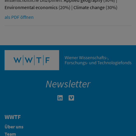
Wissenschaftliche Disziplinen:
Applied geography
(50%) |
Environmental economics
(20%) |
Climate change
(30%)
als PDF öffnen
Newsletter
Linkedin in neuem Fenster öffnen
Vimeo in neuem Fenster öffn
WWTF
Über uns
Team