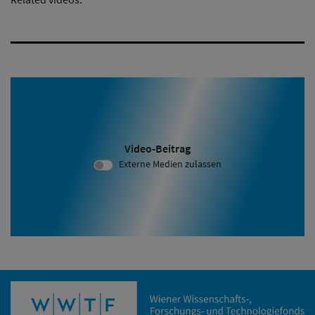
Video-Beitrag
Video ID 2090:
Externe Medien zulassen