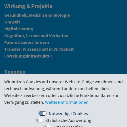
Wirkung & Projekte
Gesundheit, Medizin und Biologie
Umwelt
Digitalisierung
Kognition, Lernen und Verhalten
Future Leaders fördern
Transfer: Wissenschaft in Wirtschaft
Forschungsinfrastruktur
Spenden
Fundraising
Wir nutzen Cookies auf unserer Website. Einige von ihnen sind
technisch notwendig, während andere uns helfen, diese
News
Website zu verbessern oder zusätzliche Funktionalitäten zur
Verfügung zu stellen.
Weitere Informationen
Intranet
Notwendige Cookies
Statistische Auswertung
Förderrichtlinie
·
Funding Portal
·
Evaluierungen
·