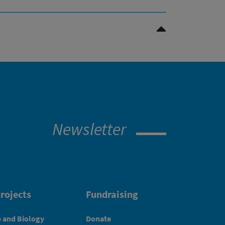
Scroll to top
Newsletter
rojects
Fundraising
e and Biology
Donate