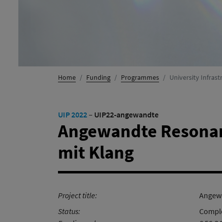
Home
Funding
Programmes
University Infra
UIP 2022
–
UIP22-angewandte
Angewandte Resonanz
mit Klang
Project title:
Angewa
Status:
Comple