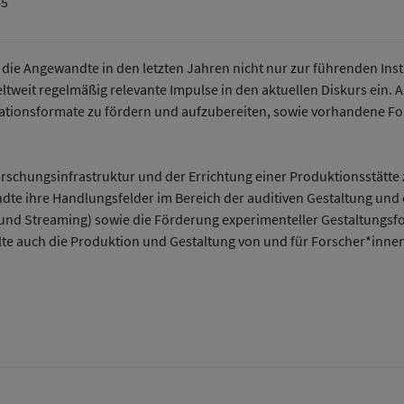
45
die Angewandte in den letzten Jahren nicht nur zur führenden Institu
tweit regelmäßig relevante Impulse in den aktuellen Diskurs ein. Au
tionsformate zu fördern und aufzubereiten, sowie vorhandene Fo
rschungsinfrastruktur und der Errichtung einer Produktionsstätte 
ndte ihre Handlungsfelder im Bereich der auditiven Gestaltung und
nd Streaming) sowie die Förderung experimenteller Gestaltungsf
lte auch die Produktion und Gestaltung von und für Forscher*inne