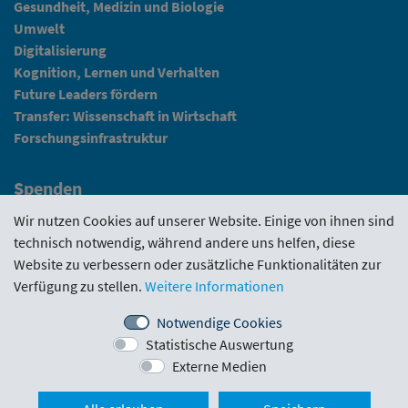
Gesundheit, Medizin und Biologie
Umwelt
Digitalisierung
Kognition, Lernen und Verhalten
Future Leaders fördern
Transfer: Wissenschaft in Wirtschaft
Forschungsinfrastruktur
Spenden
Fundraising
Wir nutzen Cookies auf unserer Website. Einige von ihnen sind
technisch notwendig, während andere uns helfen, diese
News
Website zu verbessern oder zusätzliche Funktionalitäten zur
Verfügung zu stellen.
Weitere Informationen
Intranet
Notwendige Cookies
Statistische Auswertung
Förderrichtlinie
·
Funding Portal
·
Evaluierungen
·
Externe Medien
Downloads
·
Kontakt
·
Impressum
>Nach o