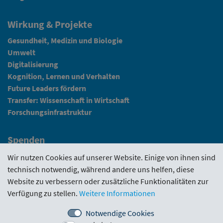
Wirkung & Projekte
Gesundheit, Medizin und Biologie
Umwelt
Digitalisierung
Kognition, Lernen und Verhalten
Future Leaders fördern
Transfer: Wissenschaft in Wirtschaft
Forschungsinfrastruktur
Spenden
Fundraising
Wir nutzen Cookies auf unserer Website. Einige von ihnen sind
technisch notwendig, während andere uns helfen, diese
News
Website zu verbessern oder zusätzliche Funktionalitäten zur
Verfügung zu stellen.
Weitere Informationen
Intranet
Notwendige Cookies