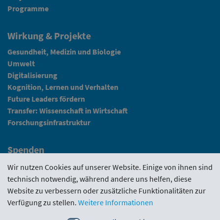
Programme
Wirkung & Projekte
Gesundheit, Medizin und Biologie
Umwelt
Digitalisierung
Kognition, Lernen und Verhalten
Future Leaders fördern
Transfer: Wissenschaft in Wirtschaft
Forschungsinfrastruktur
Spenden
Fundraising
Wir nutzen Cookies auf unserer Website. Einige von ihnen sind
technisch notwendig, während andere uns helfen, diese
News
Website zu verbessern oder zusätzliche Funktionalitäten zur
Verfügung zu stellen.
Weitere Informationen
Intranet