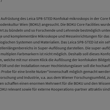
77
 Aufrüstung des Leica SP8-STED Konfokal-mikroskops in der Core Fa
r Bodenkultur Wien (BOKU) angesucht. Die BOKU Core Facilities wurd
t zu bündeln und so Forschende und Lehrende bestmöglich unter
ge und komplementäre Mikroskope und Messeinrichtungen für das 
gischen Systemen und Materialien. Das Leica SP8-STED ist ein sehr 
llenlängenbereichs in Super-Auflösung darstellen. Die super-au
multiplen Farbmarkern ist nicht möglich. Deshalb soll dieses Kon
 welche mit nur einem Klick die Auflösung der konfokalen Bildgeb
OR und der Installation neuer Hochleistungslaser soll die hochau
on Probe für eine breite Nutzer*innenschaft möglich gemacht werde
rschung und Industrie, v.a. aus dem Wiener Forschungsumfeld, zu
nen schaffen einen enormen Mehrwert für die BOKU und den Wissensc
KU relevant sowie für externe Kooperations-partner attraktiv sind