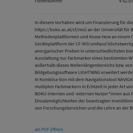
Fördersumme:
€ 62.0
In diesem Vorhaben wird um Finanzierung für die
https://boku.ac.at/cf/msi) an der Universität fü
Methodenplattformen und Know-How an einem Or
Geräteplattform der CF-MSI umfasst höchstwerti
anorganischer Proben in unterschiedlichsten biolo
Ausstattung nur Farbmarker eines bestimmten We
außerhalb dieses Wellenlängenbereichs bzw. von 
Bildgebungssoftware LIGHTNING erweitert werden,
In Kombina-tion mit dem Navigationstool NAVIGAT
multiplen Farbmarkern in Echtzeit in jeder Art v
BOKU-internen und -externen Nutzer*innen aus Fo
Einsatzmöglichkeiten der beantragten Investitio
von Forschungsbereichen und die Lehre an der BO
als PDF öffnen