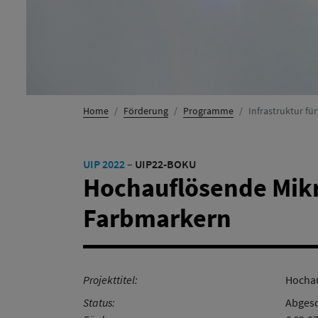
Home
Förderung
Programme
Infrastruktur fü
UIP 2022
–
UIP22-BOKU
Hochauflösende Mikr
Farbmarkern
Projekttitel:
Hochau
Status:
Abgesc