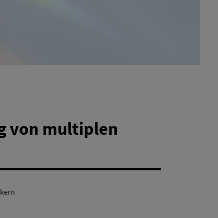
g von multiplen
rkern