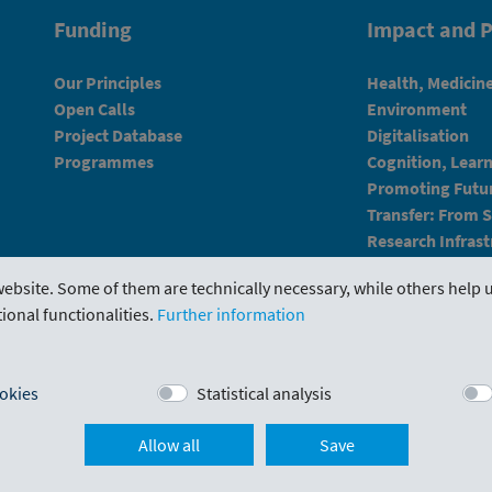
Funding
Impact and P
Our Principles
Health, Medicin
Open Calls
Environment
Project Database
Digitalisation
Programmes
Cognition, Lear
Promoting Futur
Transfer: From 
Research Infrast
ebsite. Some of them are technically necessary, while others help u
ional functionalities.
Further information
Portal
Evaluations
Downloads
Contact us
okies
Statistical analysis
Allow all
Save