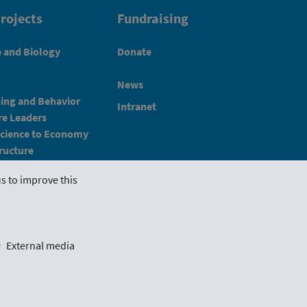
rojects
Fundraising
e and Biology
Donate
News
ning and Behavior
Intranet
e Leaders
Science to Economy
ructure
s to improve this
Imprint
Schlickgasse 3/12
External media
1090 Vienna, Austria
office@wwtf.at