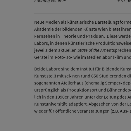
Funding volume:
€ 53,9
Neue Medien als künstlerische Darstellungsforme
Akademie der bildenden Künste Wien bietet ihren 
Fernsehen in Theorie und Praxis an. Diese werde
Labors, in denen künstlerische Produktionsweise
jeweils dem aktuellen
State of the Art
entsprechen
Geräte im Foto- so• wie im Medienlabor (Film un
Beide Labore sind dem Institut für Bildende Kun
Kunst stellt mit sei• nen rund 650 Studierenden 
sogenannten Atelierhaus (ehemalig Semper• depot
ursprünglich als Produktionsort und Bühnendepo
lich in den 1990er Jahren unter der Leitung des 
Kunstuniversität adaptiert. Abgesehen von der L
wieder für öffentliche Veranstaltungen (z.B. Aus