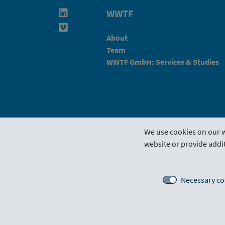
WWTF
Linkedin in neuem Fenster öffnen
Vimeo in neuem Fenster öffnen
About
Team
WWTF GmbH: Services & Studies
We use cookies on our w
website or provide addit
Funding Guideline
Funding 
Necessary co