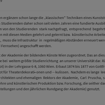
89
n ergänzen schon lange die „klassischen" Techniken eines Kunstst
Studierenden daher schon seit vielen Jahren eine fundierte Ausbil
n von den Studierenden stark nachgefragt, entsprechend begehrt si
n mit diesen Medien gelehrt und gelernt bzw. künstlerische Arbei
, muss die Infrastruktur in regelmäßigen Abständen erneuert wer
d Fernsehen) angeschafft werden.
st der Akademie der bildenden Künste Wien zugeordnet. Das an dies
die bei weitem größte Studienrichtung an unserer Universität dar. 
) in der Lehrgasse 6-8, 1060 Wien. Erbaut 1874 bis 1877 von Gott
t für Theaterdekorati• onen und -- kulissen. Nachdem es lange le
Architekten und ehemaligen Rektors der Akademie, Carl Pruscha, sa
ehre und künstlerischen Produktion bzw. Forschung, die seither da
• stellungen und den jährlichen Rundgang der Akademie) genutzt.