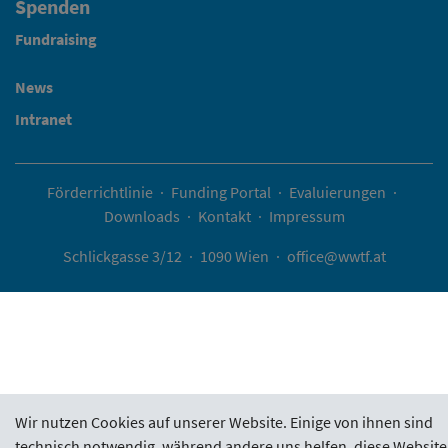
Spenden
Fundraising
News
Intranet
Förderrichtlinie
·
Funding Portal
·
Evaluierungen
·
Downloads
·
Kontakt
·
Impressum
Schlickgasse 3/12
·
1090 Wien
·
office@wwtf.at
Wir nutzen Cookies auf unserer Website. Einige von ihnen sind
technisch notwendig, während andere uns helfen, diese Website