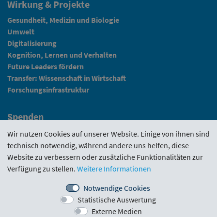
Wirkung & Projekte
Gesundheit, Medizin und Biologie
Umwelt
Digitalisierung
Kognition, Lernen und Verhalten
Future Leaders fördern
Transfer: Wissenschaft in Wirtschaft
Forschungsinfrastruktur
Spenden
Fundraising
Wir nutzen Cookies auf unserer Website. Einige von ihnen sind
technisch notwendig, während andere uns helfen, diese
News
Website zu verbessern oder zusätzliche Funktionalitäten zur
Verfügung zu stellen.
Weitere Informationen
Intranet
Notwendige Cookies
Statistische Auswertung
Förderrichtlinie
·
Funding Portal
·
Evaluierungen
·
Externe Medien