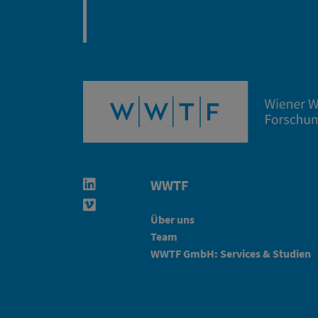
WWTF
Linkedin in neuem Fenster öffnen
Vimeo in neuem Fenster öffnen
Über uns
Team
WWTF GmbH: Services & Studien