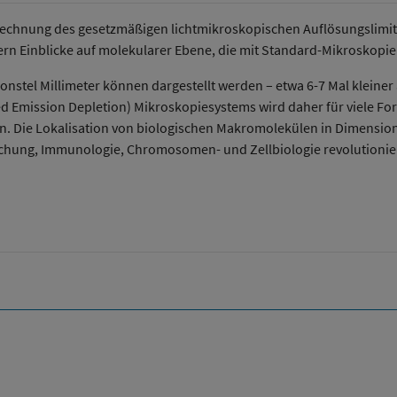
echnung des gesetzmäßigen lichtmikroskopischen Auflösungslimits
ern Einblicke auf molekularer Ebene, die mit Standard-Mikroskop
ionstel Millimeter können dargestellt werden – etwa 6-7 Mal kleiner 
 Emission Depletion) Mikroskopiesystems wird daher für viele For
n. Die Lokalisation von biologischen Makromolekülen in Dimensio
schung, Immunologie, Chromosomen- und Zellbiologie revolutionie