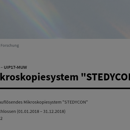
Umweltsystemforschung
(Aktiv)
r Forschung
–
UIP17-MUW
ikroskopiesystem "STEDYCO
auflösendes Mikroskopiesystem "STEDYCON"
hlossen (01.01.2018 – 31.12.2018)
62