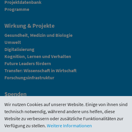
Projektdatenbank
Programme
Wirkung & Projekte
Gesundheit, Medizin und Biologie
Umwelt
Digitalisierung
Kognition, Lernen und Verhalten
Future Leaders fördern
Transfer: Wissenschaft in Wirtschaft
Forschungsinfrastruktur
Spenden
Fundraising
Wir nutzen Cookies auf unserer Website. Einige von ihnen sind
technisch notwendig, während andere uns helfen, diese
News
Website zu verbessern oder zusätzliche Funktionalitäten zur
Verfügung zu stellen.
Weitere Informationen
Intranet