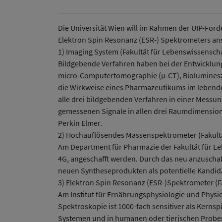
Die Universität Wien will im Rahmen der UIP-For
Elektron Spin Resonanz (ESR-) Spektrometers an
1) Imaging System (Fakultät für Lebenswissensch
Bildgebende Verfahren haben bei der Entwicklun
micro-Computertomographie (µ-CT), Bioluminesze
die Wirkweise eines Pharmazeutikums im lebenden
alle drei bildgebenden Verfahren in einer Messu
gemessenen Signale in allen drei Raumdimensione
Perkin Elmer.
2) Hochauflösendes Massenspektrometer (Fakult
Am Department für Pharmazie der Fakultät für L
4G, angeschafft werden. Durch das neu anzusch
neuen Syntheseprodukten als potentielle Kandida
3) Elektron Spin Resonanz (ESR-)Spektrometer (F
Am Institut für Ernährungsphysiologie und Physio
Spektroskopie ist 1000-fach sensitiver als Kerns
Systemen und in humanen oder tierischen Probe