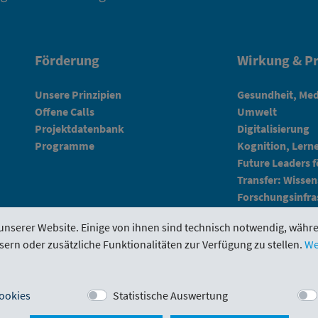
Förderung
Wirkung & Pr
Unsere Prinzipien
Gesundheit, Med
Offene Calls
Umwelt
Projektdatenbank
Digitalisierung
Programme
Kognition, Lern
Future Leaders 
Transfer: Wissen
Forschungsinfra
unserer Website. Einige von ihnen sind technisch notwendig, währ
sern oder zusätzliche Funktionalitäten zur Verfügung zu stellen.
We
tal
Evaluierungen
Downloads
Kontakt
ookies
Statistische Auswertung