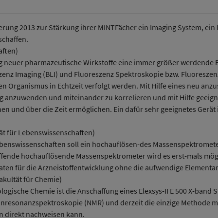
derung 2013 zur Stärkung ihrer MINT­Fächer ein Imaging System, e
schaffen.
aften)
g neuer pharmazeutische Wirkstoffe eine immer größer werdende 
nz Imaging (BLI) und Fluoreszenz Spektroskopie bzw. Fluoreszen
 Organismus in Echtzeit verfolgt werden. Mit Hilfe eines neu anzu
ng anzuwenden und miteinander zu korrelieren und mit Hilfe geeign
n und über die Zeit ermöglichen. Ein dafür sehr geeignetes Gerät
ät für Lebenswissenschaften)
ebenswissenschaften soll ein hochauflösen-des Massenspektromete
affende hochauflösende Massenspektrometer wird es erst-mals mög
ten für die Arzneistoffentwicklung ohne die aufwendige Elementa
akultät für Chemie)
logische Chemie ist die Anschaffung eines Elexsys-II E 500 X-band
pinresonanzspektroskopie (NMR) und derzeit die einzige Methode mit
n direkt nachweisen kann.