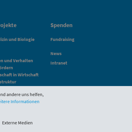
ojekte
Spenden
izin und Biologie
Fundraising
News
en und Verhalten
Intranet
fördern
schaft in Wirtschaft
struktur
end andere uns helfen,
itere Informationen
Impressum
Schlickgasse 3/12
Externe Medien
1090 Wien
office@wwtf.at