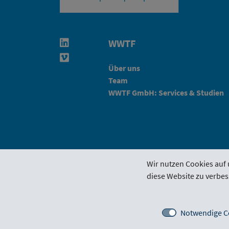
WWTF
Linkedin in neuem Fenster öffnen
Vimeo in neuem Fenster öffnen
Über uns
Team
WWTF GmbH: Services & Studien
Wir nutzen Cookies auf 
diese Website zu verbes
Förderrichtlinie
Funding Por
Notwendige C