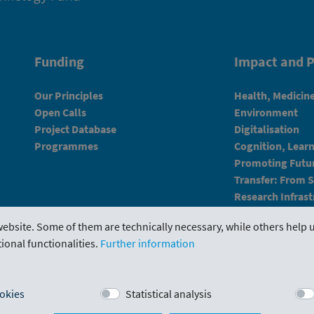
Funding
Impact and P
Our Principles
Health, Medicin
Open Calls
Environment
Project Database
Digitalisation
Programmes
Cognition, Lear
Promoting Futur
Transfer: From 
Research Infrast
ebsite. Some of them are technically necessary, while others help u
ional functionalities.
Further information
Portal
Evaluations
Downloads
Contact us
okies
Statistical analysis