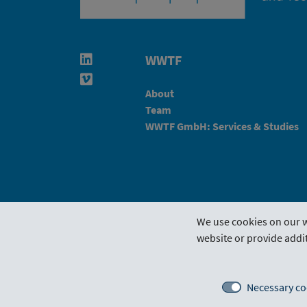
WWTF
Linkedin in neuem Fenster öffnen
Vimeo in neuem Fenster öffnen
About
Team
WWTF GmbH: Services & Studies
We use cookies on our w
website or provide addit
Funding Guideline
Funding 
Necessary co