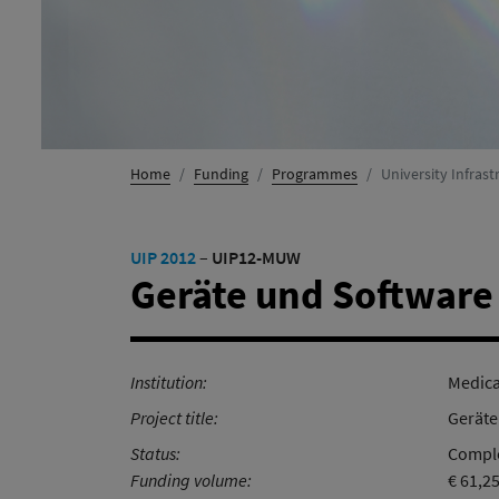
Home
Funding
Programmes
University Infra
UIP 2012
–
UIP12-MUW
Geräte und Software f
Institution:
Medica
Project title:
Geräte
Status:
Comple
Funding volume:
€ 61,2