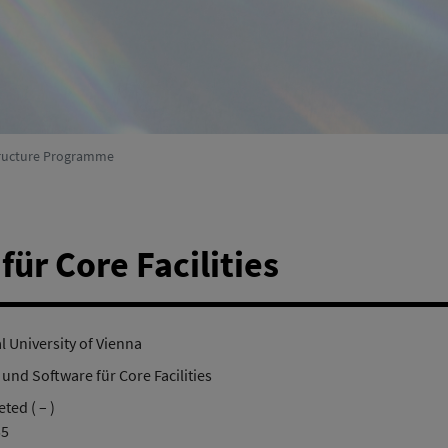
Environmental Systems Research
(active)
structure Programme
ür Core Facilities
l University of Vienna
 und Software für Core Facilities
ted ( – )
55