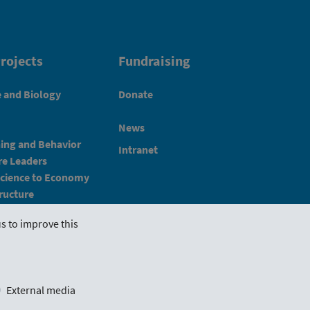
rojects
Fundraising
e and Biology
Donate
News
ning and Behavior
Intranet
e Leaders
Science to Economy
ructure
s to improve this
Imprint
Schlickgasse 3/12
External media
1090 Vienna, Austria