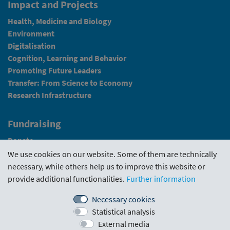
Impact and Projects
Health, Medicine and Biology
Environment
Digitalisation
Cognition, Learning and Behavior
Promoting Future Leaders
Transfer: From Science to Economy
Research Infrastructure
Fundraising
Donate
We use cookies on our website. Some of them are technically
News
necessary, while others help us to improve this website or
provide additional functionalities.
Further information
Intranet
Necessary cookies
Statistical analysis
Funding Guideline
·
Funding Portal
·
Evaluations
·
External media