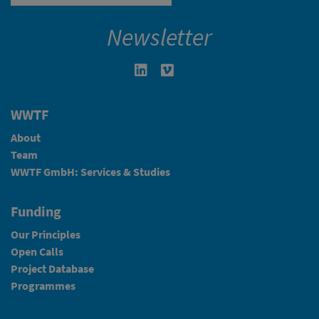
Newsletter
Linkedin in neuem Fenster öffnen
Vimeo in neuem Fenster öffn
WWTF
About
Team
WWTF GmbH: Services & Studies
Funding
Our Principles
Open Calls
Project Database
Programmes