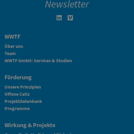
Newsletter
Linkedin in neuem Fenster öffnen
Vimeo in neuem Fenster öffn
WWTF
Über uns
Team
WWTF GmbH: Services & Studien
Förderung
Unsere Prinzipien
Offene Calls
Projektdatenbank
Programme
Wirkung & Projekte