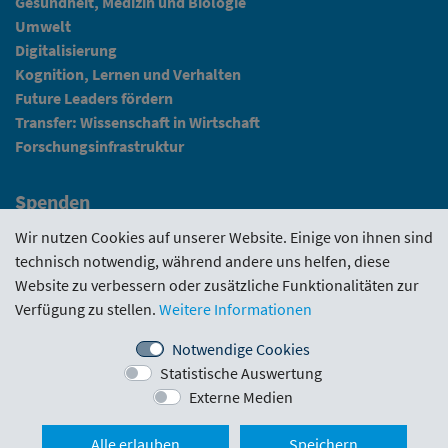
Gesundheit, Medizin und Biologie
Umwelt
Digitalisierung
Kognition, Lernen und Verhalten
Future Leaders fördern
Transfer: Wissenschaft in Wirtschaft
Forschungsinfrastruktur
Spenden
Fundraising
Wir nutzen Cookies auf unserer Website. Einige von ihnen sind
technisch notwendig, während andere uns helfen, diese
News
Website zu verbessern oder zusätzliche Funktionalitäten zur
Verfügung zu stellen.
Weitere Informationen
Intranet
Notwendige Cookies
Statistische Auswertung
Förderrichtlinie
·
Funding Portal
·
Evaluierungen
·
Externe Medien
Downloads
·
Kontakt
·
Impressum
Nach ob
Alle erlauben
Speichern