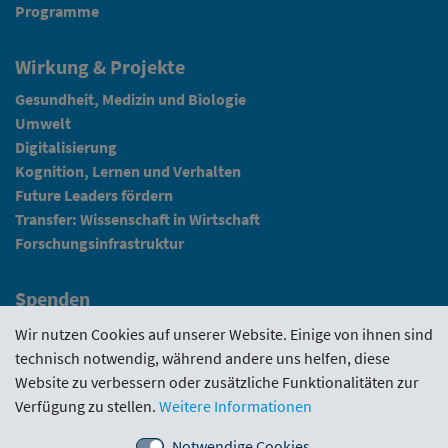
Programme
Wirkung & Projekte
Gesundheit, Medizin und Biologie
Umwelt
Digitalisierung
Kognition, Lernen und Verhalten
Future Leaders fördern
Transfer: Wissenschaft in Wirtschaft
Forschungsinfrastruktur
Spenden
Fundraising
Wir nutzen Cookies auf unserer Website. Einige von ihnen sind
technisch notwendig, während andere uns helfen, diese
News
Website zu verbessern oder zusätzliche Funktionalitäten zur
Verfügung zu stellen.
Weitere Informationen
Intranet
Notwendige Cookies