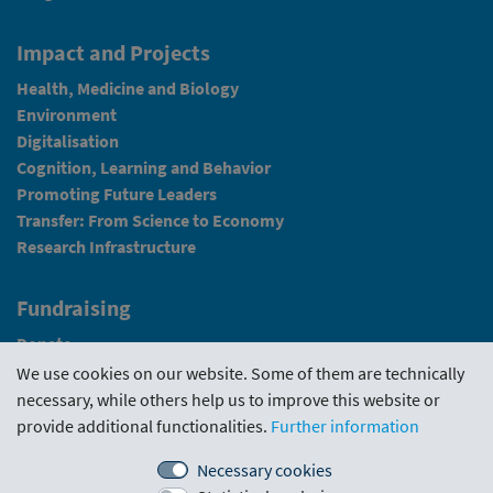
Impact and Projects
Health, Medicine and Biology
Environment
Digitalisation
Cognition, Learning and Behavior
Promoting Future Leaders
Transfer: From Science to Economy
Research Infrastructure
Fundraising
Donate
We use cookies on our website. Some of them are technically
News
necessary, while others help us to improve this website or
provide additional functionalities.
Further information
Intranet
Necessary cookies