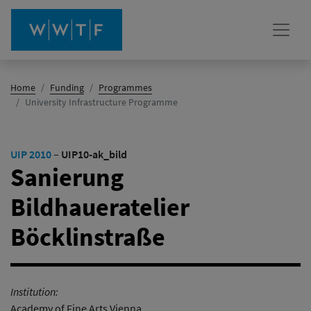
Home
Funding
Programmes
(active)
University Infrastructure Programme
UIP 2010
–
UIP10-ak_bild
Sanierung
Bildhaueratelier
Böcklinstraße
Institution:
Academy of Fine Arts Vienna