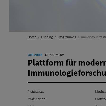
Home
Funding
Programmes
University Infra
UIP 2009
–
UIP09-MUW
Plattform für modern
Immunologieforsch
Institution:
Medica
Project title:
Plattf