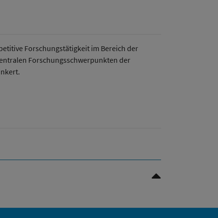
etitive Forschungstätigkeit im Bereich der
n zentralen Forschungsschwerpunkten der
nkert.
Scroll to top