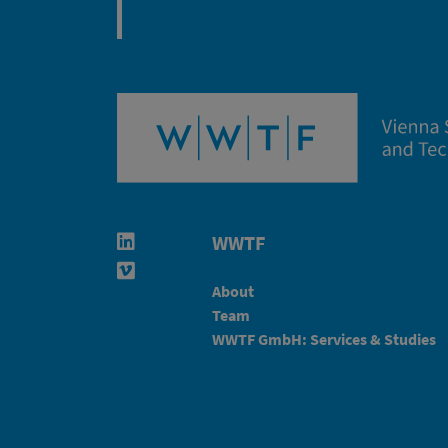
WWTF
Linkedin in neuem Fenster öffnen
Vimeo in neuem Fenster öffnen
About
Team
WWTF GmbH: Services & Studies