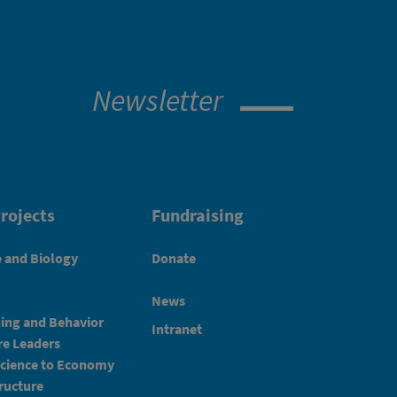
Newsletter
rojects
Fundraising
e and Biology
Donate
News
ning and Behavior
Intranet
e Leaders
Science to Economy
ructure