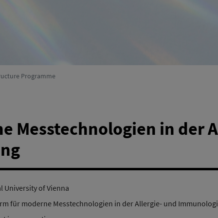
Environmental Systems Research
(active)
structure Programme
e Messtechnologien in der A
ung
l University of Vienna
orm für moderne Messtechnologien in der Allergie- und Immunolog