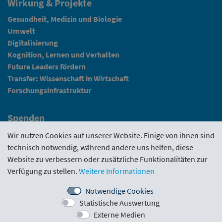
Wirkung & Projekte
Gesundheit, Medizin und Biologie
Umwelt
Digitalisierung
Kognition, Lernen und Verhalten
Future Leaders fördern
Transfer: Wissenschaft in Wirtschaft
Forschungsinfrastruktur
Spenden
Fundraising
Wir nutzen Cookies auf unserer Website. Einige von ihnen sind
technisch notwendig, während andere uns helfen, diese
News
Website zu verbessern oder zusätzliche Funktionalitäten zur
Verfügung zu stellen.
Weitere Informationen
Intranet
Notwendige Cookies
Statistische Auswertung
Förderrichtlinie
·
Funding Portal
·
Evaluierungen
·
Externe Medien
Downloads
·
Kontakt
·
Impressum