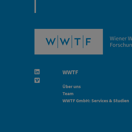
WWTF
Linkedin in neuem Fenster öffnen
Vimeo in neuem Fenster öffnen
Über uns
Team
WWTF GmbH: Services & Studien