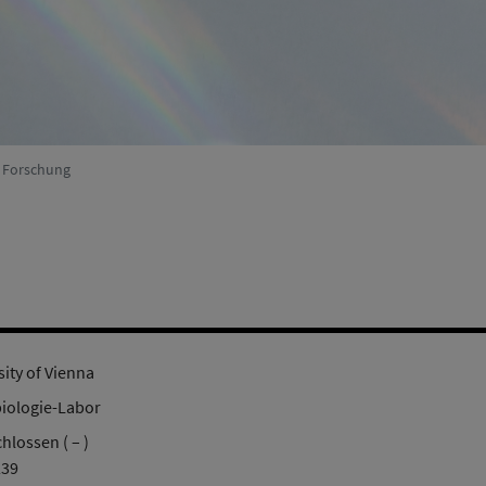
Umweltsystemforschung
(Aktiv)
r Forschung
sity of Vienna
iologie-Labor
hlossen ( – )
239