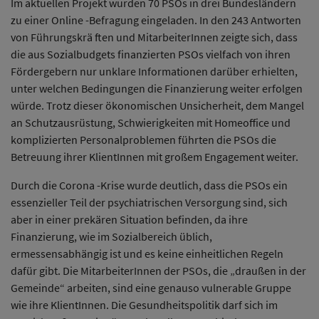
Im aktuellen Projekt wurden 70 PSOs in drei Bundesländern
zu einer Online -Befragung eingeladen. In den 243 Antworten
von Führungskrä ften und MitarbeiterInnen zeigte sich, dass
die aus Sozialbudgets finanzierten PSOs vielfach von ihren
Fördergebern nur unklare Informationen darüber erhielten,
unter welchen Bedingungen die Finanzierung weiter erfolgen
würde. Trotz dieser ökonomischen Unsicherheit, dem Mangel
an Schutzausrüstung, Schwierigkeiten mit Homeoffice und
komplizierten Personalproblemen führten die PSOs die
Betreuung ihrer KlientInnen mit großem Engagement weiter.
Durch die Corona -Krise wurde deutlich, dass die PSOs ein
essenzieller Teil der psychiatrischen Versorgung sind, sich
aber in einer prekären Situation befinden, da ihre
Finanzierung, wie im Sozialbereich üblich,
ermessensabhängig ist und es keine einheitlichen Regeln
dafür gibt. Die MitarbeiterInnen der PSOs, die „draußen in der
Gemeinde“ arbeiten, sind eine genauso vulnerable Gruppe
wie ihre KlientInnen. Die Gesundheitspolitik darf sich im