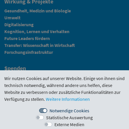
Wirkung & Projekte
Gesundheit, Medizin und Biologie
Umwelt
Digitalisierung
Kognition, Lernen und Verhalten
Future Leaders fördern
Transfer: Wissenschaft in Wirtschaft
Forschungsinfrastruktur
Spenden
Fundraising
Wir nutzen Cookies auf unserer Website. Einige von ihnen sind
technisch notwendig, während andere uns helfen, diese
News
Website zu verbessern oder zusätzliche Funktionalitäten zur
Verfügung zu stellen.
Weitere Informationen
Intranet
Notwendige Cookies
Statistische Auswertung
Förderrichtlinie
·
Funding Portal
·
Evaluierungen
·
Externe Medien
Downloads
·
Kontakt
·
Impressum