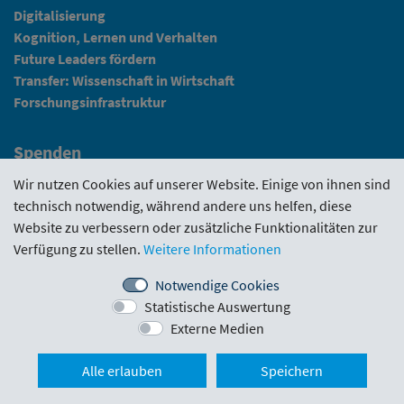
Digitalisierung
Kognition, Lernen und Verhalten
Future Leaders fördern
Transfer: Wissenschaft in Wirtschaft
Forschungsinfrastruktur
Spenden
Fundraising
Wir nutzen Cookies auf unserer Website. Einige von ihnen sind
technisch notwendig, während andere uns helfen, diese
News
Website zu verbessern oder zusätzliche Funktionalitäten zur
Verfügung zu stellen.
Weitere Informationen
Intranet
Notwendige Cookies
Statistische Auswertung
Förderrichtlinie
·
Funding Portal
·
Evaluierungen
·
Externe Medien
Downloads
·
Kontakt
·
Impressum
Nach ob
Alle erlauben
Speichern
Schlickgasse 3/12
·
1090 Wien
·
office@wwtf.at