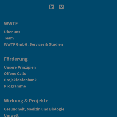
Linkedin in neuem Fenster öffnen
Vimeo in neuem Fenster öffn
WWTF
Über uns
Team
WWTF GmbH: Services & Studien
Förderung
Unsere Prinzipien
Offene Calls
Projektdatenbank
Programme
Wirkung & Projekte
Gesundheit, Medizin und Biologie
Umwelt