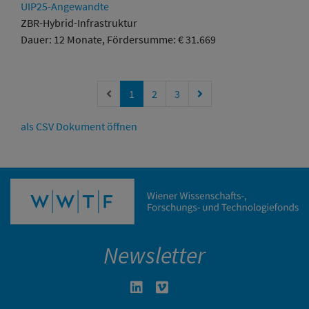
UIP25-Angewandte
ZBR-Hybrid-Infrastruktur
Dauer: 12 Monate, Fördersumme: € 31.669
Vorherige Seite
Nächste Seite
1
2
3
als CSV Dokument öffnen
Newsletter
Linkedin in neuem Fenster öffnen
Vimeo in neuem Fenster öffn