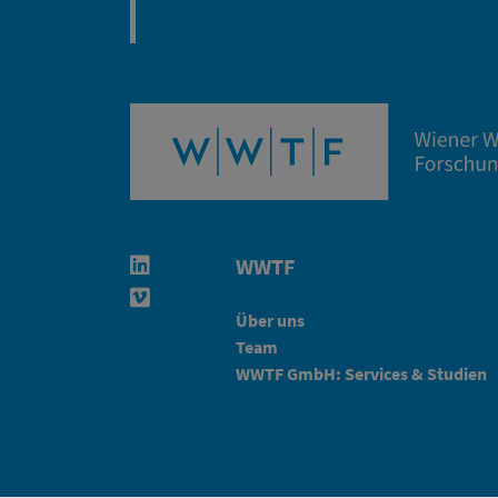
WWTF
Linkedin in neuem Fenster öffnen
Vimeo in neuem Fenster öffnen
Über uns
Team
WWTF GmbH: Services & Studien