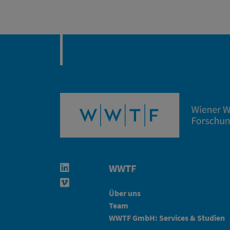
WWTF
Linkedin in neuem Fenster öffnen
Vimeo in neuem Fenster öffnen
Über uns
Team
WWTF GmbH: Services & Studien