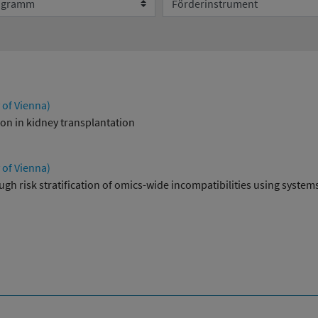
Umweltsystemforschung
 of Vienna)
on in kidney transplantation
 of Vienna)
ugh risk stratification of omics-wide incompatibilities using syste