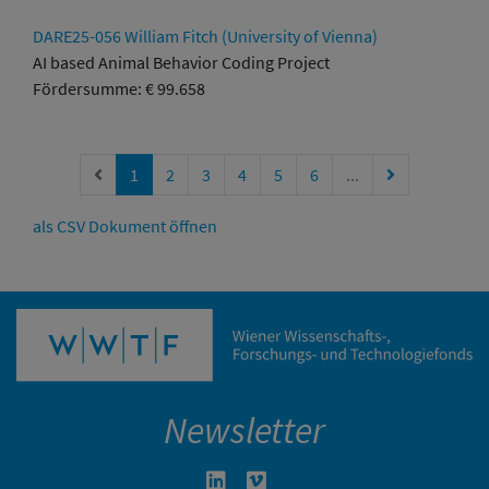
DARE25-056 William Fitch (University of Vienna)
AI based Animal Behavior Coding Project
Fördersumme: € 99.658
Vorherige Seite
Nächste Seite
1
2
3
4
5
6
...
als CSV Dokument öffnen
Newsletter
Linkedin in neuem Fenster öffnen
Vimeo in neuem Fenster öffn