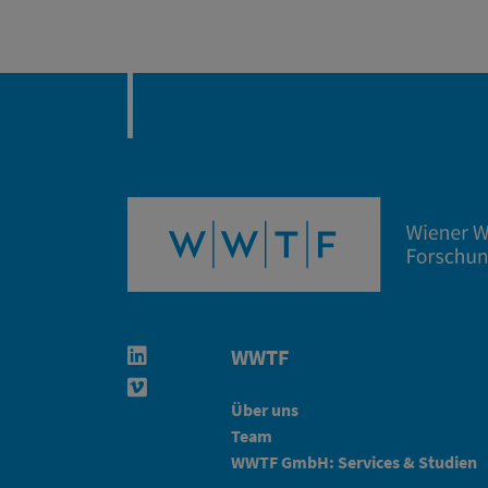
WWTF
Linkedin in neuem Fenster öffnen
Vimeo in neuem Fenster öffnen
Über uns
Team
WWTF GmbH: Services & Studien