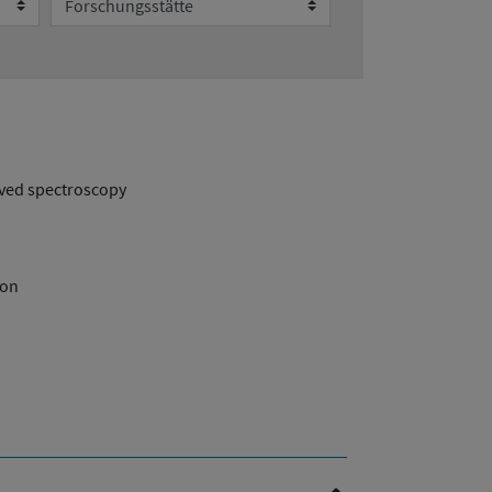
lved spectroscopy
ion
Nach oben Scrollen