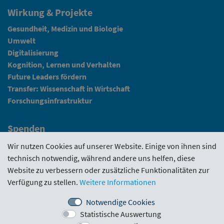
Wirkung & Projekte
Gesundheit, Medizin und Biologie
Umwelt
Digitalisierung
Kognition, Lernen und Verhalten
Future Leaders fördern
Transfer: Wissenschaft in Wirtschaft
Forschungsinfrastruktur
Spenden
Fundraising
Wir nutzen Cookies auf unserer Website. Einige von ihnen sind
technisch notwendig, während andere uns helfen, diese
News
Website zu verbessern oder zusätzliche Funktionalitäten zur
Verfügung zu stellen.
Weitere Informationen
Intranet
Notwendige Cookies
Statistische Auswertung
Förderrichtlinie
·
Funding Portal
·
Evaluierungen
·