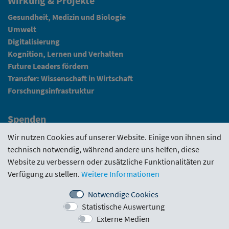
Wirkung & Projekte
Gesundheit, Medizin und Biologie
Umwelt
Digitalisierung
Kognition, Lernen und Verhalten
Future Leaders fördern
Transfer: Wissenschaft in Wirtschaft
Forschungsinfrastruktur
Spenden
Fundraising
Wir nutzen Cookies auf unserer Website. Einige von ihnen sind
technisch notwendig, während andere uns helfen, diese
News
Website zu verbessern oder zusätzliche Funktionalitäten zur
Verfügung zu stellen.
Weitere Informationen
Intranet
Notwendige Cookies
Statistische Auswertung
Förderrichtlinie
·
Funding Portal
·
Evaluierungen
·
Externe Medien
Downloads
·
Kontakt
·
Impressum