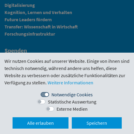
Digitalisierung
Kognition, Lernen und Verhalten
Future Leaders fördern
Transfer: Wissenschaft in Wirtschaft
Forschungsinfrastruktur
Spenden
Fundraising
Wir nutzen Cookies auf unserer Website. Einige von ihnen sind
technisch notwendig, während andere uns helfen, diese
News
Website zu verbessern oder zusätzliche Funktionalitäten zur
Verfügung zu stellen.
Weitere Informationen
Intranet
Notwendige Cookies
Statistische Auswertung
Förderrichtlinie
·
Funding Portal
·
Evaluierungen
·
Externe Medien
Downloads
·
Kontakt
·
Impressum
Nach ob
Alle erlauben
Speichern
Schlickgasse 3/12
·
1090 Wien
·
office@wwtf.at