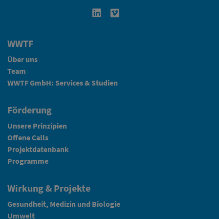
Linkedin in neuem Fenster öffnen
Vimeo in neuem Fenster öffn
WWTF
Über uns
Team
WWTF GmbH: Services & Studien
Förderung
Unsere Prinzipien
Offene Calls
Projektdatenbank
Programme
Wirkung & Projekte
Gesundheit, Medizin und Biologie
Umwelt