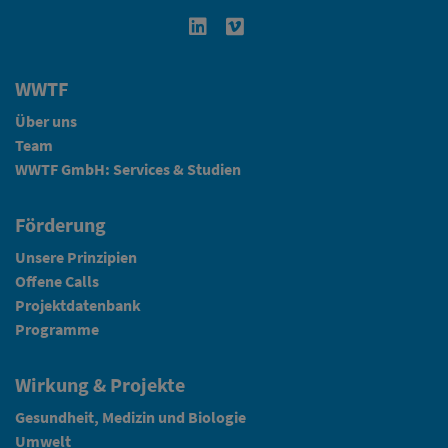
Linkedin in neuem Fenster öffnen
Vimeo in neuem Fenster öffn
WWTF
Über uns
Team
WWTF GmbH: Services & Studien
Förderung
Unsere Prinzipien
Offene Calls
Projektdatenbank
Programme
Wirkung & Projekte
Gesundheit, Medizin und Biologie
Umwelt