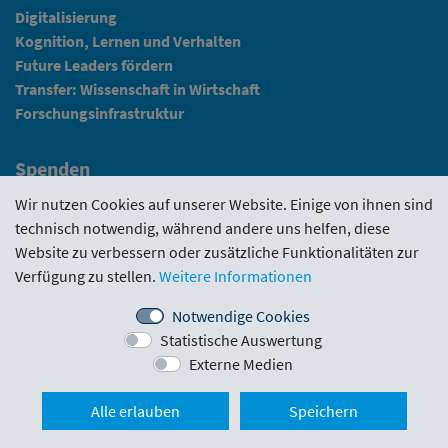
Digitalisierung
Kognition, Lernen und Verhalten
Future Leaders fördern
Transfer: Wissenschaft in Wirtschaft
Forschungsinfrastruktur
Spenden
Fundraising
Wir nutzen Cookies auf unserer Website. Einige von ihnen sind
technisch notwendig, während andere uns helfen, diese
News
Website zu verbessern oder zusätzliche Funktionalitäten zur
Verfügung zu stellen.
Weitere Informationen
Intranet
Notwendige Cookies
Statistische Auswertung
Förderrichtlinie
·
Funding Portal
·
Evaluierungen
·
Externe Medien
Downloads
·
Kontakt
·
Impressum
Nach ob
Alle erlauben
Speichern
Schlickgasse 3/12
·
1090 Wien
·
office@wwtf.at