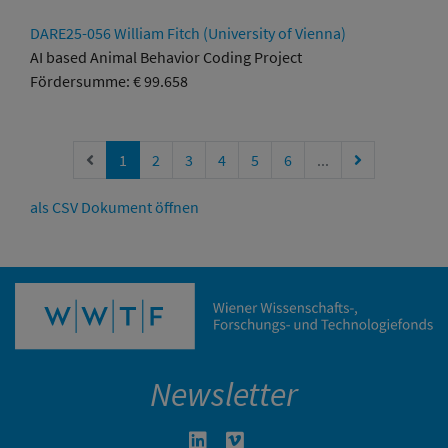
DARE25-056 William Fitch (University of Vienna)
AI based Animal Behavior Coding Project
Fördersumme: € 99.658
Vorherige Seite
Nächste Seite
1
2
3
4
5
6
...
als CSV Dokument öffnen
Newsletter
Linkedin in neuem Fenster öffnen
Vimeo in neuem Fenster öffn