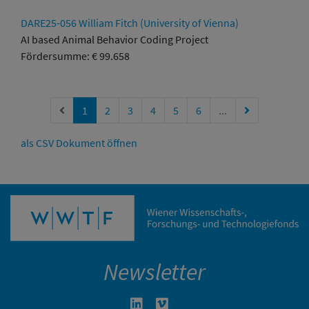
DARE25-056 William Fitch (University of Vienna)
AI based Animal Behavior Coding Project
Fördersumme: € 99.658
Vorherige Seite
Nächste Seite
1
2
3
4
5
6
...
als CSV Dokument öffnen
Newsletter
Linkedin in neuem Fenster öffnen
Vimeo in neuem Fenster öffn