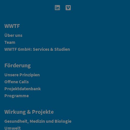
Linkedin in neuem Fenster öffnen
Vimeo in neuem Fenster öffn
WWTF
Über uns
Team
WWTF GmbH: Services & Studien
Förderung
Unsere Prinzipien
Offene Calls
Projektdatenbank
Programme
Wirkung & Projekte
Gesundheit, Medizin und Biologie
Umwelt