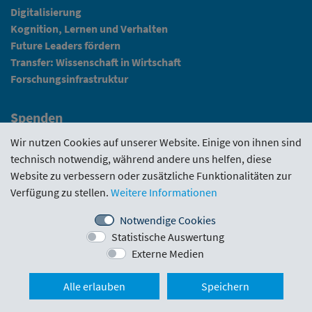
Digitalisierung
Kognition, Lernen und Verhalten
Future Leaders fördern
Transfer: Wissenschaft in Wirtschaft
Forschungsinfrastruktur
Spenden
Fundraising
Wir nutzen Cookies auf unserer Website. Einige von ihnen sind
technisch notwendig, während andere uns helfen, diese
News
Website zu verbessern oder zusätzliche Funktionalitäten zur
Verfügung zu stellen.
Weitere Informationen
Intranet
Notwendige Cookies
Statistische Auswertung
Förderrichtlinie
·
Funding Portal
·
Evaluierungen
·
Externe Medien
Downloads
·
Kontakt
·
Impressum
Nach ob
Alle erlauben
Speichern
Schlickgasse 3/12
·
1090 Wien
·
office@wwtf.at