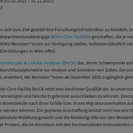
d (01.01.2021 – 31.12.2021)
82
s sich zum Ziel gesetzt ihre Forschungsinfrastruktur zu bündeln, b
n departmentunabhängige
BOKU Core Facilities
geschaffen, die je n
BOKU Benutzer*innen zur Verfügung stellen. Selbstverständlich ste
 Einrichtungen in Wien offen.
Biomolecular & Cellular Analysis (BmCA)
dar, deren Schwerpunkt auf
 Durchflusszytometrie zur Analyse und Selektion von Zellen. Derzei
e, erweitert, der Benutzer*innen ab Dezember 2020 zugänglich gem
 Core Facility BmCA setzt eine bestimme Qualität der zu untersu
unreinigen und falsche Ergebnisse ausschließen zu können. Eine es
Biomoleküle nach ihrer Größe bzw. ihrem Migrationsverhalten aufg
werden können. Die geplante Anschaffung besitzt nicht nur ein SEC
s absolute Molekulargewicht und die Molekülgröße von den Bestand
er Proben, die im Anschluss mit den hochsensitiven Instrumenten in