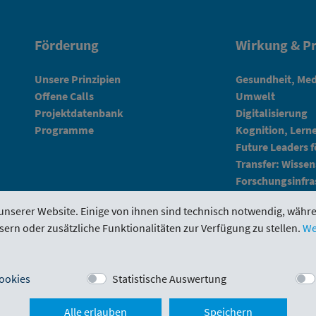
Förderung
Wirkung & Pr
Unsere Prinzipien
Gesundheit, Med
Offene Calls
Umwelt
Projektdatenbank
Digitalisierung
Programme
Kognition, Lern
Future Leaders 
Transfer: Wissen
Forschungsinfra
unserer Website. Einige von ihnen sind technisch notwendig, währ
sern oder zusätzliche Funktionalitäten zur Verfügung zu stellen.
We
tal
Evaluierungen
Downloads
Kontakt
ookies
Statistische Auswertung
Alle erlauben
Speichern