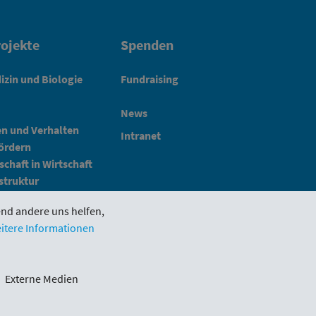
ojekte
Spenden
izin und Biologie
Fundraising
News
en und Verhalten
Intranet
fördern
schaft in Wirtschaft
struktur
end andere uns helfen,
itere Informationen
Impressum
Schlickgasse 3/12
Externe Medien
1090 Wien
office@wwtf.at