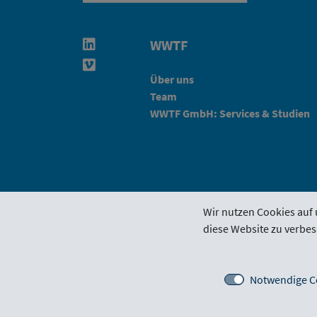
WWTF
Linkedin in neuem Fenster öffnen
Vimeo in neuem Fenster öffnen
Über uns
Team
WWTF GmbH: Services & Studien
Wir nutzen Cookies auf 
diese Website zu verbes
Förderrichtlinie
Funding Por
Notwendige C