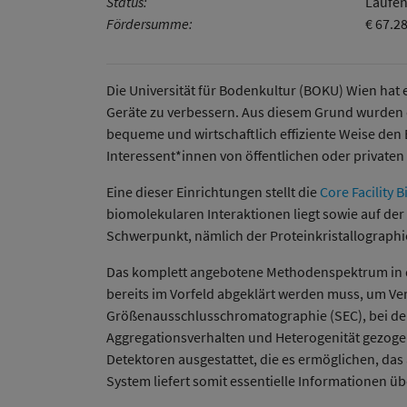
Status:
Laufen
Fördersumme:
€ 67.2
Die Universität für Bodenkultur (BOKU) Wien hat e
Geräte zu verbessern. Aus diesem Grund wurde
bequeme und wirtschaftlich effiziente Weise den 
Interessent*innen von öffentlichen oder privaten
Eine dieser Einrichtungen stellt die
Core Facility 
biomolekularen Interaktionen liegt sowie auf der
Schwerpunkt, nämlich der Proteinkristallographi
Das komplett angebotene Methodenspektrum in der
bereits im Vorfeld abgeklärt werden muss, um Ver
Größenausschlusschromatographie (SEC), bei der 
Aggregationsverhalten und Heterogenität gezogen 
Detektoren ausgestattet, die es ermöglichen, da
System liefert somit essentielle Informationen üb