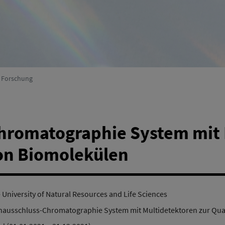
Umweltsystemforschung
(Aktiv)
r Forschung
romatographie System mit 
von Biomolekülen
 University of Natural Resources and Life Sciences
ausschluss-Chromatographie System mit Multidetektoren zur Qual