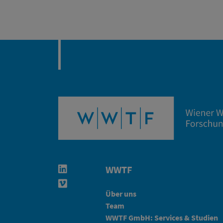
WWTF
Linkedin in neuem Fenster öffnen
Vimeo in neuem Fenster öffnen
Über uns
Team
WWTF GmbH: Services & Studien