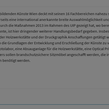
r bildenden Künste Wien deckt mit seinen 16 Fachbereichen nahezu 
seits eine international anerkannte breite Auswahlmöglichkeit und
durch die Maßnahmen 2013 im Rahmen des UIP gezeigt hat, wo berei
te, ist hier dringender weiterer Handlungsbedarf gegeben. Insbeson
 der Holzwerkstätte und der Druckgraphik Anschaffungen getätigt w
 die Grundlagen der Entwicklung und Erschließung der Künste zu 
otolabor, eine Absauganlage für die Holzwerkstätte, eine Optical 
s sollen brandschutzsichere Sitzmöbel angeschafft werden, die in 
 benötigt werden.