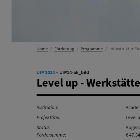
Home
Förderung
Programme
Infrastruktur fü
UIP 2014
–
UIP14-ak_bild
Level up - Werkstätt
Institution:
Academ
Projekttitel:
Level 
Status:
Abgesc
Fördersumme:
€ 47.5