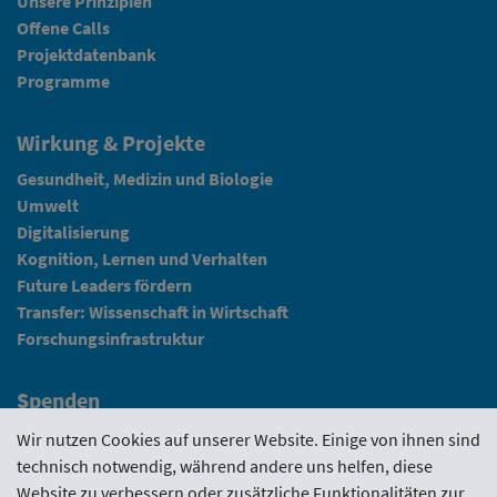
Unsere Prinzipien
Offene Calls
Projektdatenbank
Programme
Wirkung & Projekte
Gesundheit, Medizin und Biologie
Umwelt
Digitalisierung
Kognition, Lernen und Verhalten
Future Leaders fördern
Transfer: Wissenschaft in Wirtschaft
Forschungsinfrastruktur
Spenden
Fundraising
Wir nutzen Cookies auf unserer Website. Einige von ihnen sind
technisch notwendig, während andere uns helfen, diese
News
Website zu verbessern oder zusätzliche Funktionalitäten zur