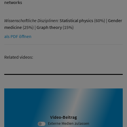
networks
Wissenschaftliche Disziplinen:
Statistical physics
(60%) |
Gender
medicine
(25%) |
Graph theory
(15%)
als PDF öffnen
Related videos:
Video-Beitrag
Video ID 1509:
Externe Medien zulassen