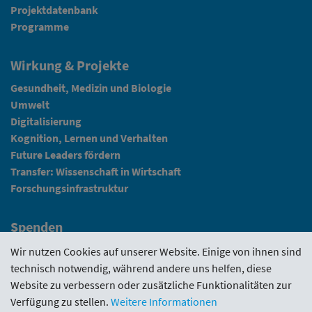
Projektdatenbank
Programme
Wirkung & Projekte
Gesundheit, Medizin und Biologie
Umwelt
Digitalisierung
Kognition, Lernen und Verhalten
Future Leaders fördern
Transfer: Wissenschaft in Wirtschaft
Forschungsinfrastruktur
Spenden
Fundraising
Wir nutzen Cookies auf unserer Website. Einige von ihnen sind
technisch notwendig, während andere uns helfen, diese
News
Website zu verbessern oder zusätzliche Funktionalitäten zur
Verfügung zu stellen.
Weitere Informationen
Intranet